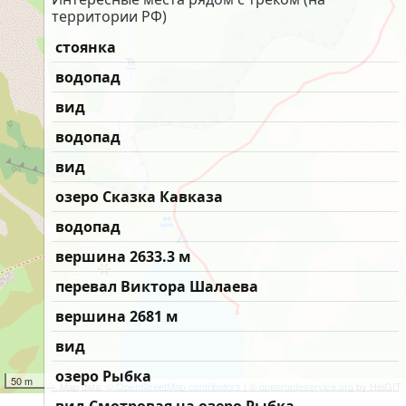
территории РФ)
стоянка
водопад
вид
водопад
вид
озеро Сказка Кавказа
водопад
вершина 2633.3 м
перевал Виктора Шалаева
вершина 2681 м
вид
озеро Рыбка
50 m
Map data:
© OpenStreetMap contributors
| ©
openrouteservice.org
by HeiGIT