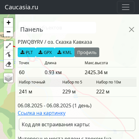
Caucasia.ru
+
Панель
−
12:00
PIWQBYRV
/
оз. Сказка Кавказа
PLT
GPX
KML
Профиль
Точек
Длина
Макс.высота
60
0.93
км
2425.34
м
Набор точный
Набор по 5
Набор по 10м
241
м
229
м
222
м
06.08.2025
-
06.08.2025
(
1 день
)
Ссылка на картинку
Код для встраивания карты:
Интересные места рядом с треком (на