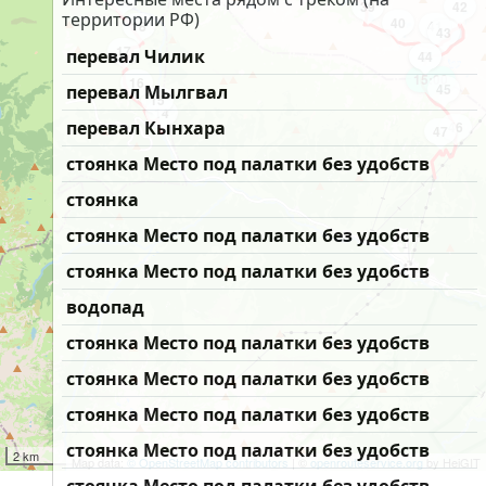
39
42
территории РФ)
40
18
41
43
17
перевал Чилик
44
7
15:00
16
45
перевал Мылгвал
15
14
перевал Кынхара
46
47
стоянка Место под палатки без удобств
стоянка
стоянка Место под палатки без удобств
стоянка Место под палатки без удобств
водопад
стоянка Место под палатки без удобств
стоянка Место под палатки без удобств
стоянка Место под палатки без удобств
стоянка Место под палатки без удобств
2 km
Map data:
© OpenStreetMap contributors
| ©
openrouteservice.org
by HeiGIT