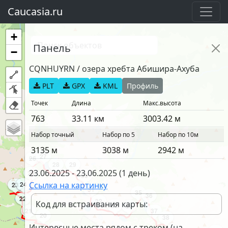
Caucasia.ru
+
Панель
−
CQNHUYRN
/
озера хребта Абишира-Ахуба
PLT
GPX
KML
Профиль
Точек
Длина
Макс.высота
763
33.11
км
3003.42
м
Набор точный
Набор по 5
Набор по 10м
3135
м
3038
м
2942
м
27
26
28
29
23.06.2025
-
23.06.2025
(
1 день
)
25
30
24
Ссылка на картинку
23
31
35
36
22
32
Код для встраивания карты:
33
34
21
37
20
38
Интересные места рядом с треком (на
19